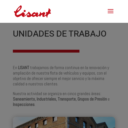
UNIDADES DE TRABAJO
En
LISANT
trabajamos de forma continua en la renovación y
ampliación de nuestra flota de vehículos y equipos, con el
objetivo de ofrecer siempre el mejor servicio y la máxima
calidad a nuestros clientes.
Nuestra actividad se organiza en cinco grandes áreas:
Saneamiento, Industriales, Transporte, Grupos de Presión
e
Inspecciones
.