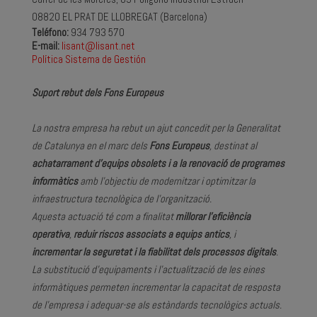
08820 EL PRAT DE LLOBREGAT (Barcelona)
Teléfono:
934 793 570
E-mail:
lisant@lisant.net
Política Sistema de Gestión
Suport rebut dels Fons Europeus
La nostra empresa ha rebut un ajut concedit per la Generalitat
de Catalunya en el marc dels
Fons Europeus
, destinat al
achatarrament d’equips obsolets i a la renovació de programes
informàtics
amb l’objectiu de modernitzar i optimitzar la
infraestructura tecnològica de l’organització.
Aquesta actuació té com a finalitat
millorar l’eficiència
operativa
,
reduir riscos associats a equips antics
, i
incrementar la seguretat i la fiabilitat dels processos digitals
.
La substitució d’equipaments i l’actualització de les eines
informàtiques permeten incrementar la capacitat de resposta
de l’empresa i adequar-se als estàndards tecnològics actuals.