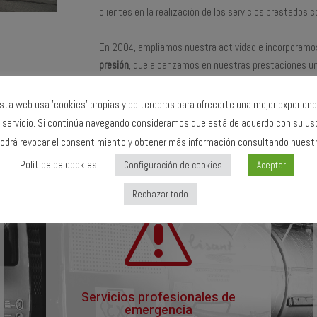
clientes en la realización de los servicios prestados c
En 2004, ampliamos nuestra actividad e incorporamos
presión
, que alcanzamos en nuestras prestaciones u
Nos dirigimos a la realización de trabajos, tanto en in
sta web usa 'cookies' propias y de terceros para ofrecerte una mejor experienc
como en instalaciones industriales (intercambiadores
 servicio. Si continúa navegando consideramos que está de acuerdo con su us
odrá revocar el consentimiento y obtener más información consultando nuest
Política de cookies.
Configuración de cookies
Aceptar
Rechazar todo
s
Servicios profesionales de
emergencia