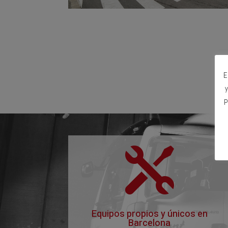
E
y
P

Equipos propios y únicos en
Barcelona