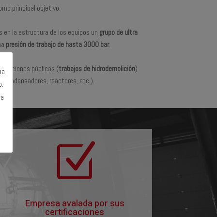
omo principal objetivo.
 en la estructura de los equipos un
grupo de ultra
na
presión de trabajo de hasta 3000 bar
.
stalaciones públicas (
trabajos de hidrodemolición
)
ia
, condensadores, reactores, etc.).
o.
ra
Z
Empresa avalada por sus
certificaciones