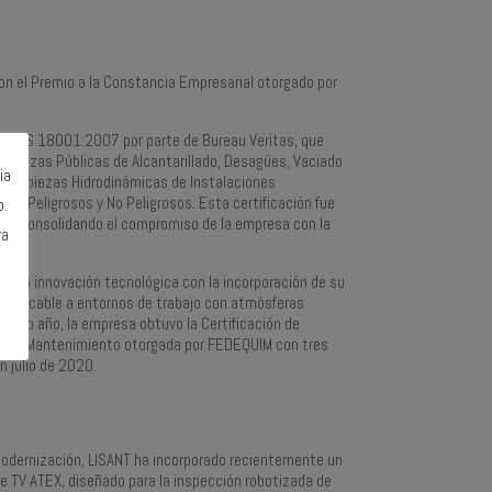
on el Premio a la Constancia Empresarial otorgado por
 OHSAS 18001:2007 por parte de Bureau Veritas, que
mpiezas Públicas de Alcantarillado, Desagües, Vaciado
ia
 Limpiezas Hidrodinámicas de Instalaciones
uos Peligrosos y No Peligrosos. Esta certificación fue
o.
01, consolidando el compromiso de la empresa con la
ra
or la innovación tecnológica con la incorporación de su
 aplicable a entornos de trabajo con atmósferas
ismo año, la empresa obtuvo la Certificación de
s de Mantenimiento otorgada por FEDEQUIM con tres
 julio de 2020.
odernización, LISANT ha incorporado recientemente un
e TV ATEX, diseñado para la inspección robotizada de