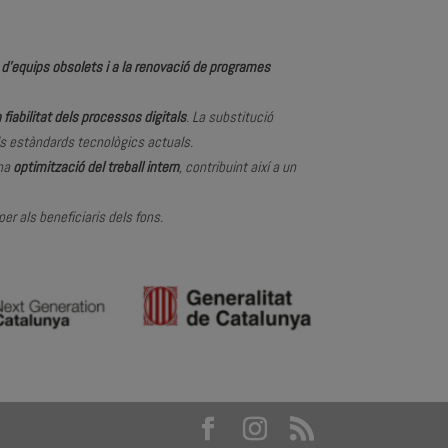
d’equips obsolets i a la renovació de programes
 fiabilitat dels processos digitals
. La substitució
ls estàndards tecnològics actuals.
una
optimització del treball intern
, contribuint així a un
r als beneficiaris dels fons.