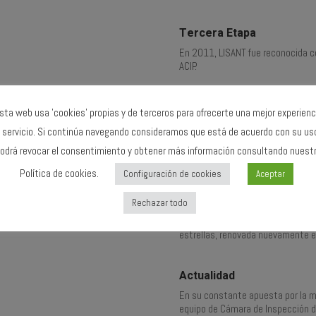
Tercera Etapa
En 2011, LISANT fue reconocida c
ACIP.
En 2014, obtuvo la certificación
avala su Sistema de Gestión en Li
sta web usa 'cookies' propias y de terceros para ofrecerte una mejor experienc
de Fosas Sépticas, Pozos Negros,
Industriales y Transporte de Resid
 servicio. Si continúa navegando consideramos que está de acuerdo con su us
actualizada en 2020 a la ISO 450
odrá revocar el consentimiento y obtener más información consultando nuest
seguridad y salud laboral.
Política de cookies.
Configuración de cookies
Aceptar
En 2018, LISANT volvió a apostar p
primer equipo con normativa ATEX,
Rechazar todo
potencialmente explosivas. Ese m
Calidad en Seguridad de Empresa
estrellas, renovada nuevamente en
Actualidad
En su constante apuesta por la m
equipo de Cámara de Inspección d