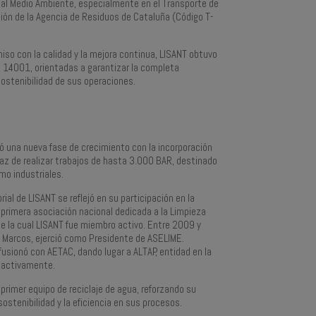
 al Medio Ambiente, especialmente en el Transporte de
ión de la Agencia de Residuos de Cataluña (Código T-
so con la calidad y la mejora continua, LISANT obtuvo
O 14001, orientadas a garantizar la completa
sostenibilidad de sus operaciones.
ió una nueva fase de crecimiento con la incorporación
paz de realizar trabajos de hasta 3.000 BAR, destinado
mo industriales.
ial de LISANT se reflejó en su participación en la
primera asociación nacional dedicada a la Limpieza
de la cual LISANT fue miembro activo. Entre 2009 y
 Marcos, ejerció como Presidente de ASELIME.
fusionó con AETAC, dando lugar a ALTAP, entidad en la
 activamente.
primer equipo de reciclaje de agua, reforzando su
ostenibilidad y la eficiencia en sus procesos.