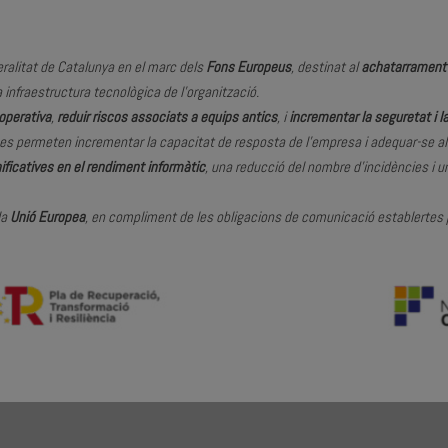
eralitat de Catalunya en el marc dels
Fons Europeus
, destinat al
achatarrament 
 infraestructura tecnològica de l’organització.
 operativa
,
reduir riscos associats a equips antics
, i
incrementar la seguretat i la
ques permeten incrementar la capacitat de resposta de l’empresa i adequar-se a
nificatives en el rendiment informàtic
, una reducció del nombre d’incidències i 
la
Unió Europea
, en compliment de les obligacions de comunicació establertes pe