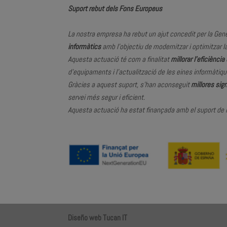
Suport rebut dels Fons Europeus
La nostra empresa ha rebut un ajut concedit per la Gen
informàtics
amb l’objectiu de modernitzar i optimitzar la
Aquesta actuació té com a finalitat
millorar l’eficiència
d’equipaments i l’actualització de les eines informàti
Gràcies a aquest suport, s’han aconseguit
millores sig
servei més segur i eficient.
Aquesta actuació ha estat finançada amb el suport de 
Diseño web Tucan IT