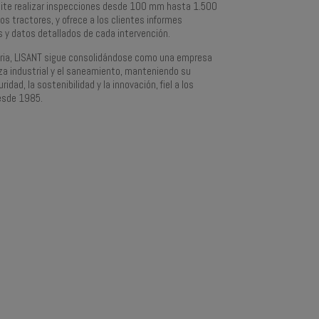
mite realizar inspecciones desde 100 mm hasta 1.500
s tractores, y ofrece a los clientes informes
s y datos detallados de cada intervención.
oria, LISANT sigue consolidándose como una empresa
eza industrial y el saneamiento, manteniendo su
idad, la sostenibilidad y la innovación, fiel a los
esde 1985.