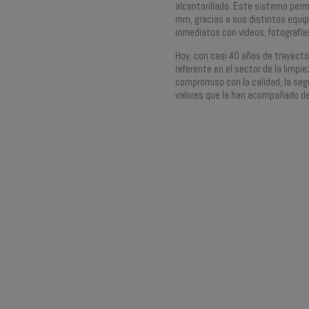
alcantarillado. Este sistema per
mm, gracias a sus distintos equipo
inmediatos con vídeos, fotografía
Hoy, con casi 40 años de trayect
referente en el sector de la limpi
compromiso con la calidad, la segur
valores que la han acompañado d