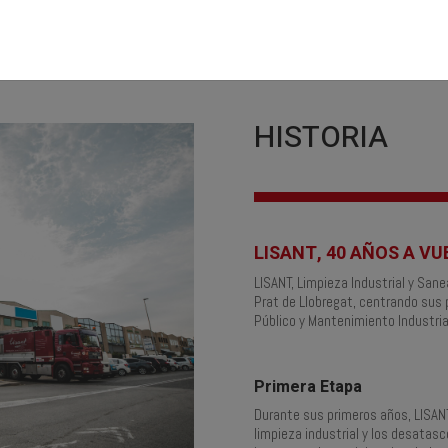
HISTORIA
LISANT
, 40
AÑOS A VU
LISANT, Limpieza Industrial y Sane
Prat de Llobregat, centrando sus
Público y Mantenimiento Industria
Primera Etapa
Durante sus primeros años, LISANT
limpieza industrial y los desatas