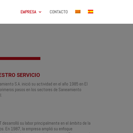
EMPRESA
CONTACTO
ESTRO SERVICIO
amiento S.A. inició su actividad en el año 1985 en El
 primeros pasos en los sectores de Saneamiento
l.
 desarrolló su labor principalmente en el ámbito de la
cos. En 1987, la empresa amplió su enfoque